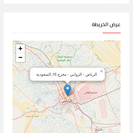
عرض الخريطة
+
−
×
الرياض - الروابي - مخرج 15,السعودية