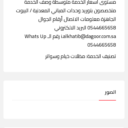
مستوى أسعار الخدمة متوسطة وصف الخدمة
متخصصون بتوريد وحدات المباني المعدنية / البيوت
الجاهزة معلومات الاتصال أرقام الجوال
0544665658 البريد الالكتروني
i.alkhatib@dagoor.com.sa رقم الـ Whats Up
0544665658
تصنيف الخدمة: مظلات خيام وسواتر
الصور