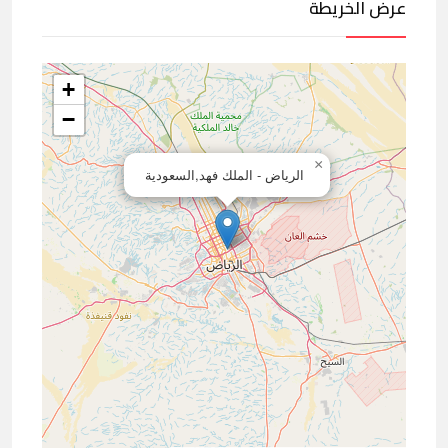
عرض الخريطة
+
−
×
الرياض - الملك فهد,السعودية