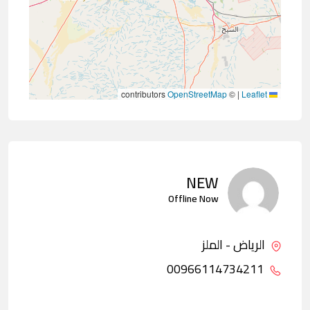
contributors
OpenStreetMap
©
|
Leaflet
NEW
Offline Now
الرياض - الملز
00966114734211