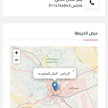
فاكس 0114744643
عرض الخريطة
+
−
×
الرياض - الملز,السعودية