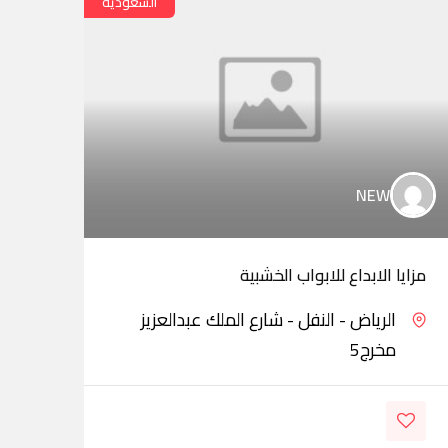
السعودية
NEW
مزايا الابداع للابواب الخشبية
شيا 
الرياض - النفل - شارع الملك عبدالعزيز
مخرج5