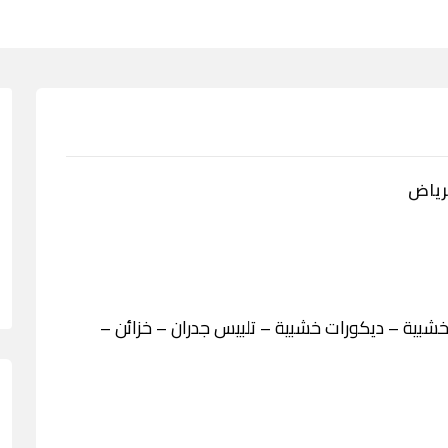
رياض
خشبية – ديكورات خشبية – تلبيس جدران – خزائن –