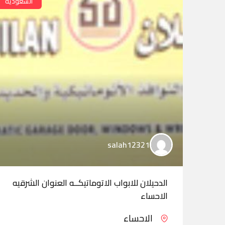
السعودية
salah12321
الدحيلان للابواب الاتوماتيكــه العنوان الشرقيه
الاحساء
الاحساء