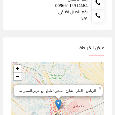
00966112914484
رقم اتصال اضافي
N/A
عرض الخريطة
+
−
×
الرياض - الملز - شارع الستين تقاطع مع جرير,السعودية