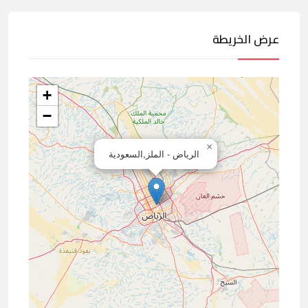
عرض الخريطة
+
−
×
الرياض - الملز,السعودية