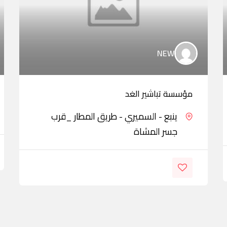
NEW
مؤسسة تباشير الغد
ينبع - السميري - طريق المطار _قرب
جسر المشاة