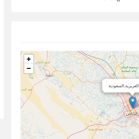
+
−
العزيزية,السعودية