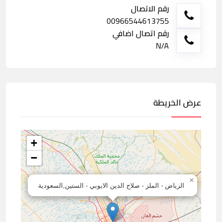
رقم الاتصال
00966544613755
رقم اتصال اضافي
N/A
عرض الخريطة
+
−
×
الرياض - الملز - صلاح الدين الايوبي - الستين,السعودية