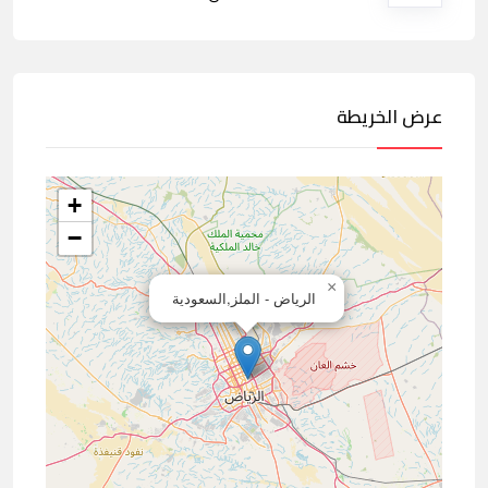
عرض الخريطة
+
−
×
الرياض - الملز,السعودية