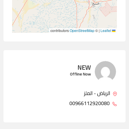
contributors
OpenStreetMap
©
|
Leaflet
NEW
Offline Now
الرياض - الملز
00966112920080