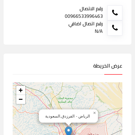
رقم الاتصال
00966533996463
رقم اتصال اضافي
N/A
عرض الخريطة
+
−
×
الرياض - الفرزدق,السعودية