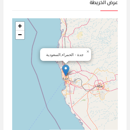
عرض الخريطة
+
−
×
جدة - الحمراء,السعودية