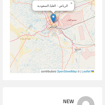
×
الرياض - العليا,السعودية
contributors
OpenStreetMap
©
|
Leaflet
NEW