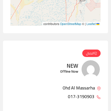
contributors
OpenStreetMap
©
|
Leaflet
اتصال
NEW
Offline Now
Ohd Al Massarha
017-3190903