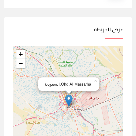
عرض الخريطة
+
−
×
Ohd Al Massarha,السعودية