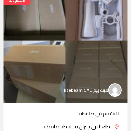
السعودية
لايت بيم litebeam 5AC
لايت بيم في صامطه
طلعنا في جيزان محافظه صامطه