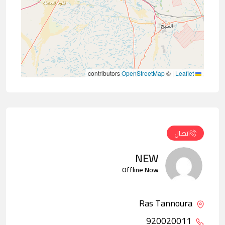
contributors
OpenStreetMap
©
|
Leaflet
اتصال
NEW
Offline Now
Ras Tannoura
920020011