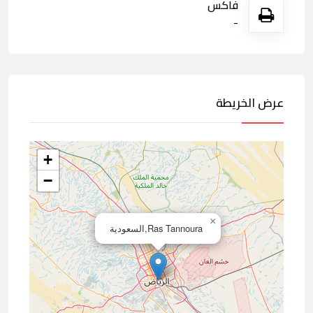
فاكس
-
عرض الخريطة
+
−
×
Ras Tannoura,السعودية