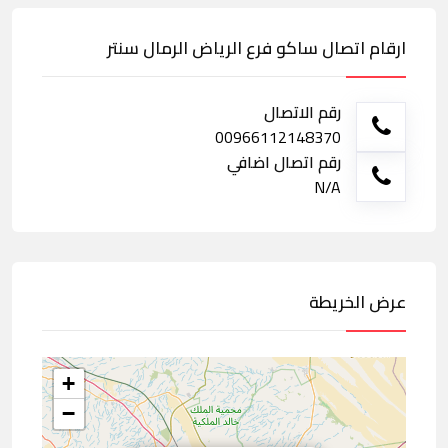
ارقام اتصال ساكو فرع الرياض الرمال سنتر
رقم الاتصال
00966112148370
رقم اتصال اضافي
N/A
عرض الخريطة
+
−