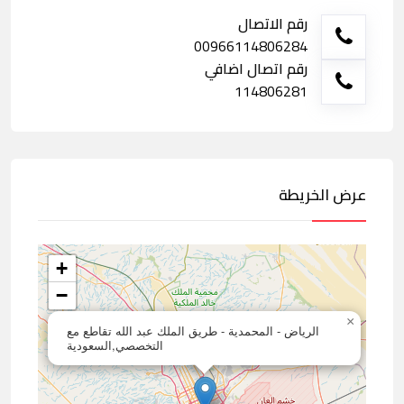
رقم الاتصال
00966114806284
رقم اتصال اضافي
114806281
عرض الخريطة
+
−
×
الرياض - المحمدية - طريق الملك عبد الله تقاطع مع
التخصصي,السعودية