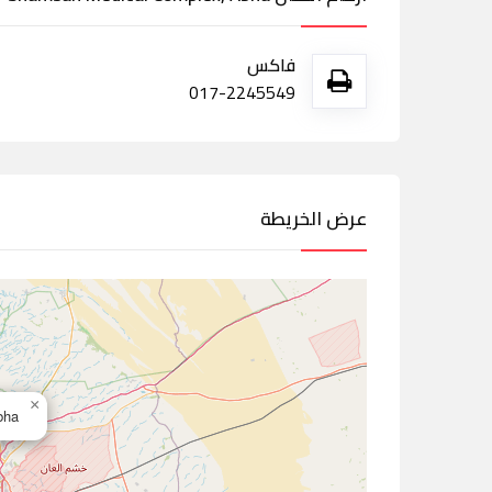
فاكس
017-2245549
عرض الخريطة
×
Abha,الس