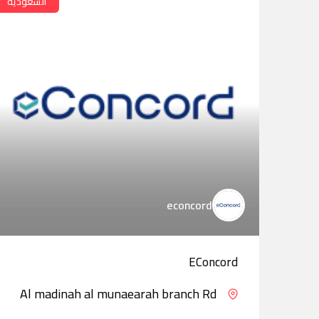
السعودية
econcord
EConcord
Al madinah al munaearah branch Rd