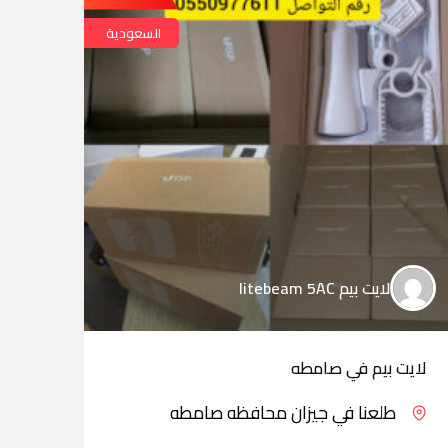
السعودية
لايت بيم litebeam 5AC
لايت بيم في صامطه
لايت
طلعنا في جيزان محافظه صامطه