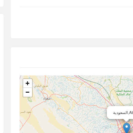
+
−
عودية