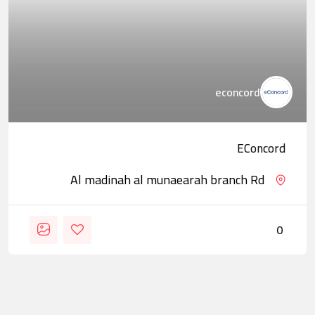
econcord
EConcord
Al madinah al munaearah branch Rd
0