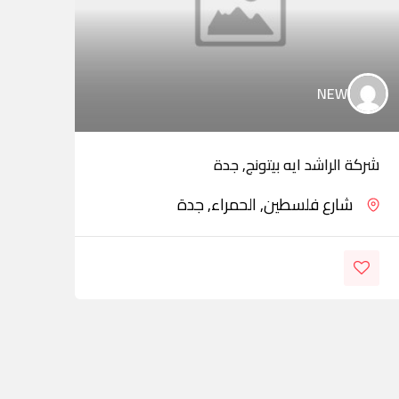
NEW
شركة الراشد ايه بيتونج, جدة
شركة
شارع فلسطين, الحمراء, جدة