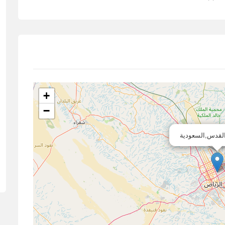
+
−
القدس,السعودية