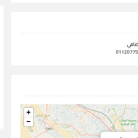
ضافي
+
−