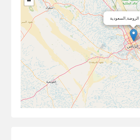
−
 الروضة,السعودية