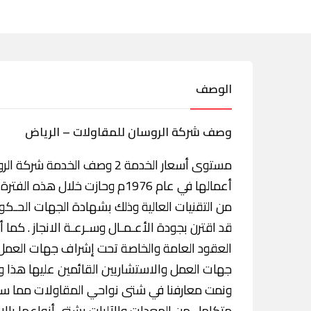
الوصف
وصف شركة الروسان للمقاولات – الرياض
مستوى أسعار الخدمة 2 وصف الخ
أعمالها في عام 1976م وحازت خل
من التقنيات العالية وذلك بشهادة الجهات الحـكومي
قد اقترن بجودة الأعـمـال وسـرعـة الانجاز . كما أت
العقود العامة والخاصة تحت إشراف جهات العمل ا
جهات العمل والاستشاريين القائمين عليها هذا وق
ونمت معارفنا في شتى نواحي المقاولات مما سمح ل
متكامل من المعدات والآليات بشتى أنواعها بالإ