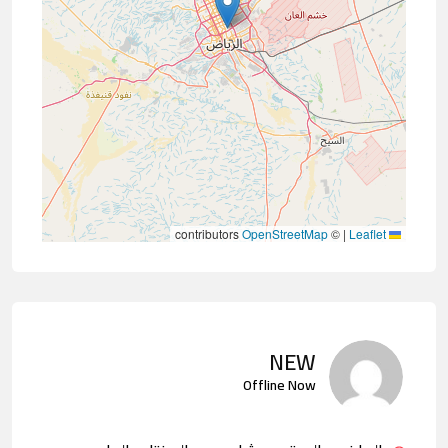
contributors
OpenStreetMap
©
|
Leaflet
NEW
Offline Now