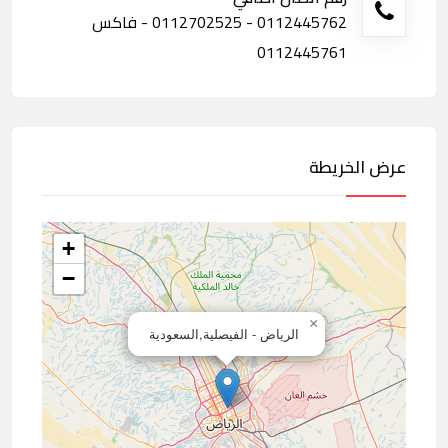
0112445762 - 0112702525 - فاكس
0112445761
عرض الخريطة
+
−
×
الرياض - الفيصلية,السعودية