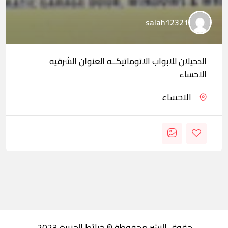
salah12321
الدحيلان للابواب الاتوماتيكــه العنوان الشرقيه
الاحساء
الاحساء
حقوق النشر محفوظة © خرائط الجزيرة 2023.