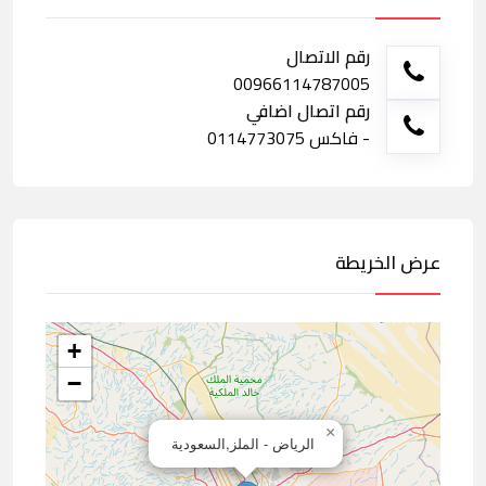
رقم الاتصال
00966114787005
رقم اتصال اضافي
- فاكس 0114773075
عرض الخريطة
+
−
×
الرياض - الملز,السعودية