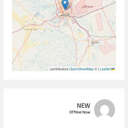
contributors
OpenStreetMap
©
|
Leaflet
NEW
Offline Now