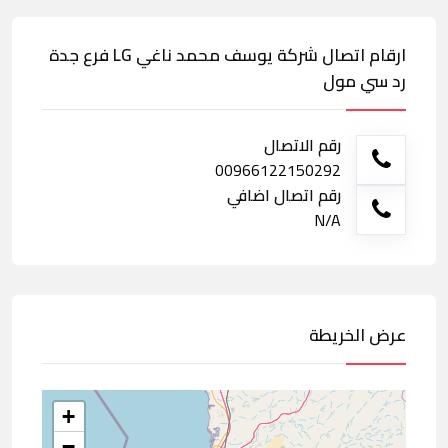
ارقام اتصال شركة يوسف محمد ناغي LG فرع جدة
رد سي مول
رقم الاتصال
00966122150292
رقم اتصال اضافي
N/A
عرض الخريطة
+
−