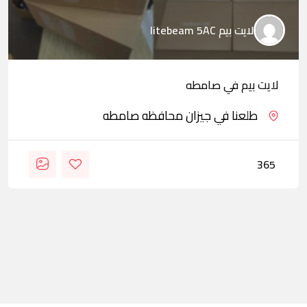
لايت بيم litebeam 5AC
لايت بيم في صامطه
طلعنا في جيزان محافظه صامطه
365