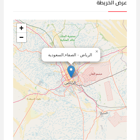
عرض الخريطة
+
−
×
الرياض - الصفاء,السعودية