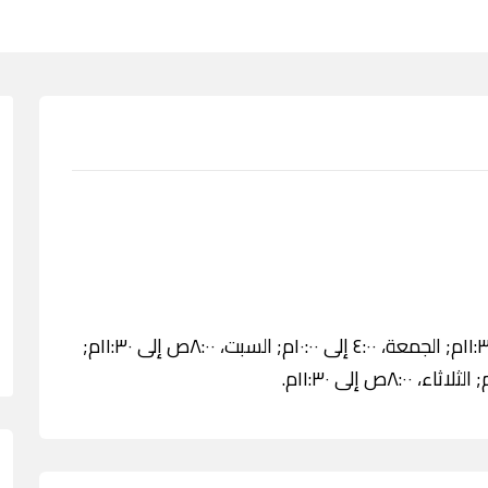
الأربعاء، ٨:٠٠ص إلى ١١:٣٠م; الخميس، ٨:٠٠ص إلى ١١:٣٠م; الجمعة، ٤:٠٠ إلى ١٠:٠٠م; السبت، ٨:٠٠ص إلى ١١:٣٠م;