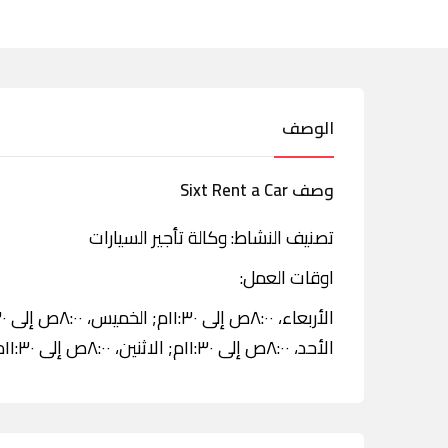
الوصف
وصف Sixt Rent a Car
تصنيف النشاط: وكالة تأجير السيارات
اوقات العمل:
الأحد، ٨:٠٠ص إلى ١١:٣٠م; الاثنين، ٨:٠٠ص إلى ١١:٣٠م; الثلاثاء، ٨:٠٠ص إلى ١١:٣٠م.