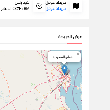
خريطة غوغل
كود بلس
خريطة غوغل
C37H+8M الدمام
عرض الخريطة
×
الدمام,السعودية