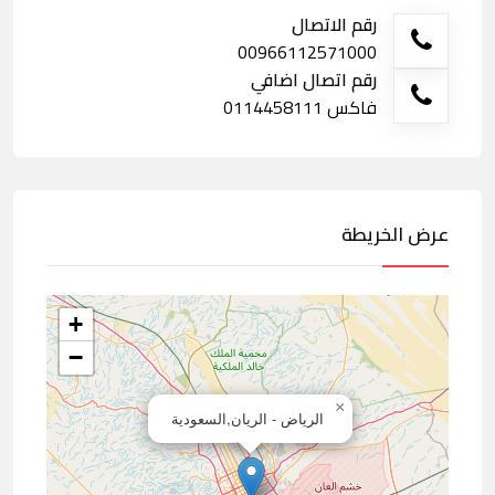
رقم الاتصال
00966112571000
رقم اتصال اضافي
فاكس 0114458111
عرض الخريطة
+
−
×
الرياض - الريان,السعودية