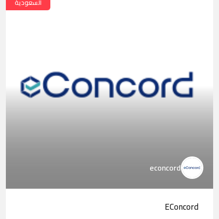
السعودية
econcord
EConcord