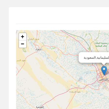
+
−
لسليمانية,السعودية