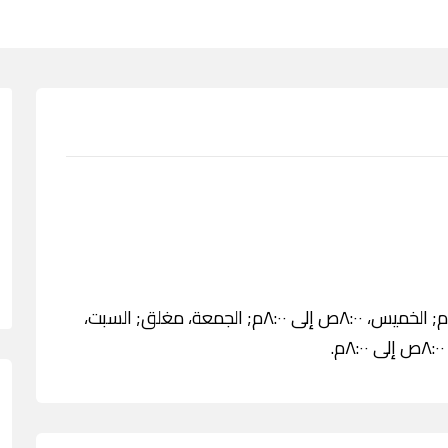
الثلاثاء، ٨:٠٠ص إلى ٨:٠٠م; الأربعاء، ٨:٠٠ص إلى ٨:٠٠م; الخميس، ٨:٠٠ص إلى ٨:٠٠م; الجمعة، مغلق; السبت،