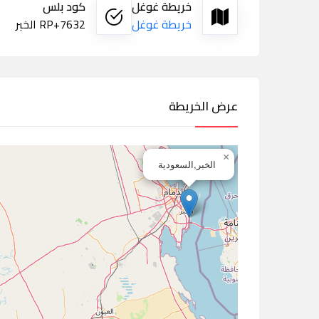
خريطة غوغل
كود بلس
خريطة غوغل
7632+RP الخبر
عرض الخريطة
×
الخبر,السعودية