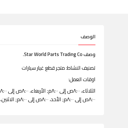
الوصف
وصف Star World Parts Trading Co.
تصنيف النشاط: متجر قطع غيار سيارات
اوقات العمل:
٨:٠٠ص إلى ٨:٠٠م; الأحد، ٨:٠٠ص إلى ٨:٠٠م; الاثنين، ٨:٠٠ص إلى ٨:٠٠م.