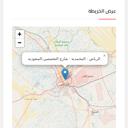
عرض الخريطة
+
−
×
الرياض - المحمدية - شارع التخصصي,السعودية