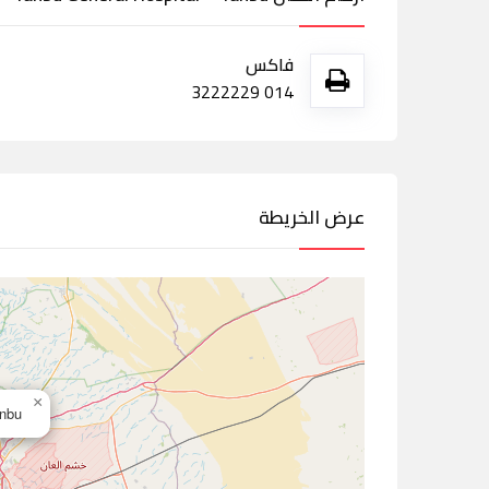
فاكس
014 3222229
عرض الخريطة
×
Yanbu,ال