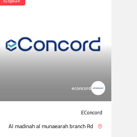
السعودية
econcord
EConcord
Al madinah al munaearah branch Rd