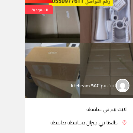
السعودية
لايت بيم litebeam 5AC
لايت بيم في صامطه
لايت
طلعنا في جيزان محافظه صامطه