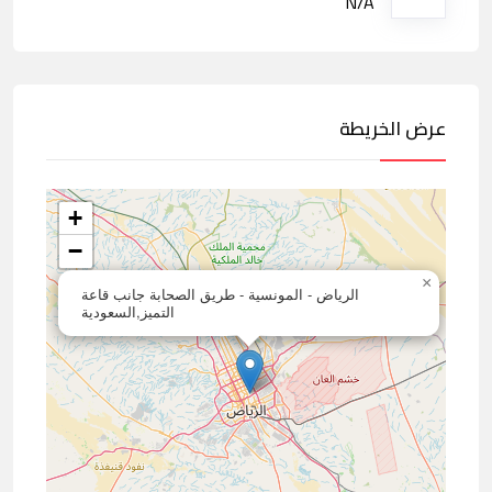
N/A
عرض الخريطة
+
−
×
الرياض - المونسية - طريق الصحابة جانب قاعة
التميز,السعودية