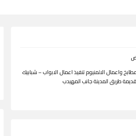
اض
مة الامين للمطابخ واعمال الالمنيوم تنفيذ اعمال الابواب – شبابيك
قديمة طريق المدينة جانب المهيدب