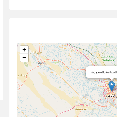
+
−
الصناعية,السعودية