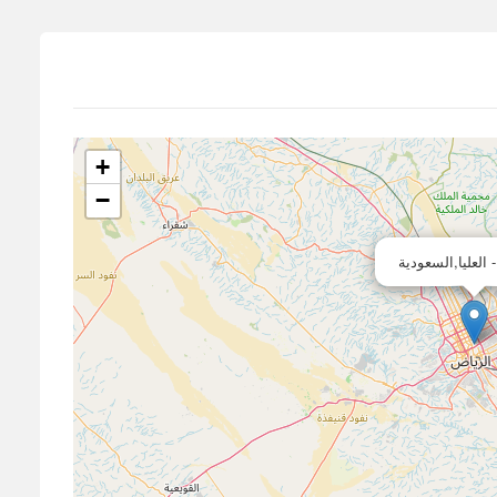
+
−
 العليا,السعودية