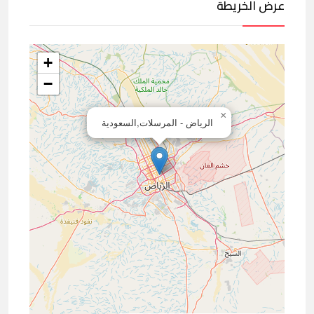
عرض الخريطة
+
−
×
الرياض - المرسلات,السعودية