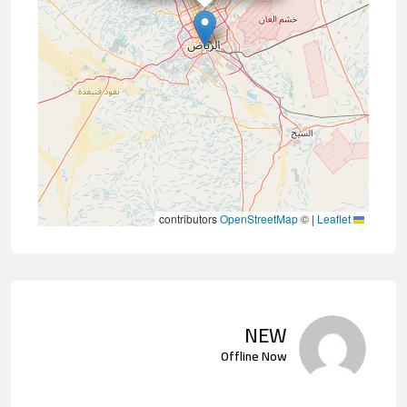
contributors
OpenStreetMap
©
|
Leaflet
NEW
Offline Now