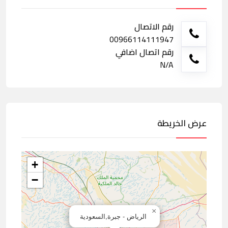
رقم الاتصال
00966114111947
رقم اتصال اضافي
N/A
عرض الخريطة
+
−
×
الرياض - جبرة,السعودية