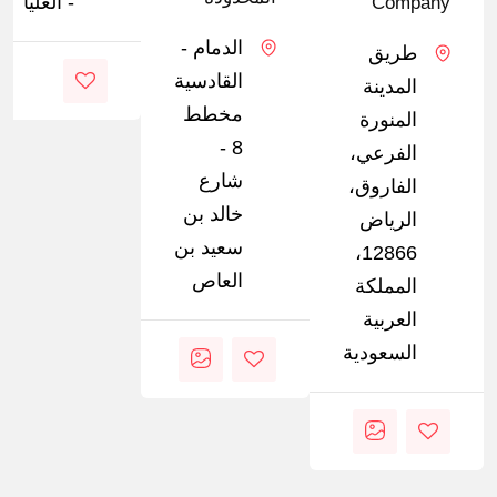
- العليا
Company
الدمام -
طريق
القادسية
المدينة
مخطط
المنورة
8 -
الفرعي،
شارع
الفاروق،
خالد بن
الرياض
سعيد بن
12866،
العاص
المملكة
العربية
السعودية