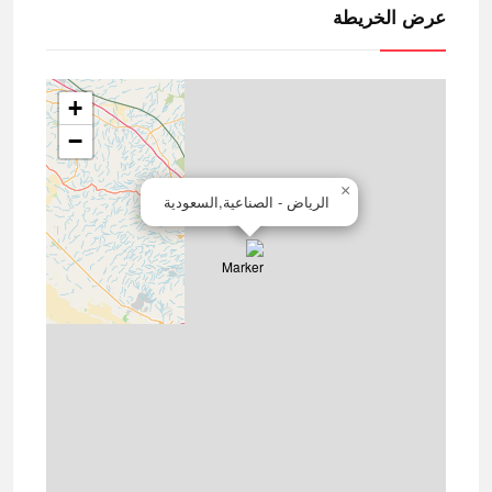
عرض الخريطة
+
−
×
الرياض - الصناعية,السعودية