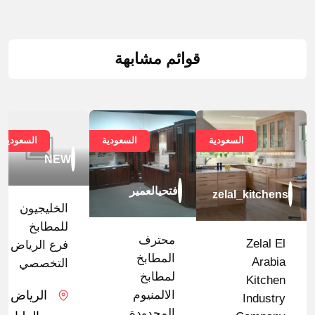
قوائم مشابهة
السعودية
السعودية
السعودية
NEW
فتحيالعمير
zelal_kitchens
الخليجيون
للمطابخ
محترف
Zelal El
فرع الرياض
المطابخ
Arabia
التخصصي
لمطابخ
Kitchen
الرياض
الالمنيوم
Industry
المحدودة