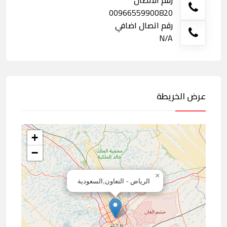
رقم الاتصال
00966559900820
رقم اتصال اضافي
N/A
عرض الخريطة
+
−
×
الرياض - التعاون,السعودية