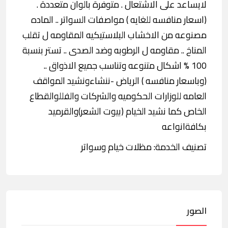
لايساعد على الاشتعال . متوفرة بالوان متعددة .
(اسعار منافسه للغايه ) مواصفات السواتر .. الماده
مصنوعه من الاخشاب البلاستيكيه المقاومه ل تقلب
المناخ .. مقاومه ل الرطوبه وضد الصدى .. تستر بنسبة
100 % اشكال متنوعه وتناسب جميع الاذواق ..
(وباسعار منافسه ) الرياض -ننشاءونشيد المواقف
العامه للوزارات الحكوميه والشركات والفللوالقطاع
الخاص كما نشيد الخيام (بيوت الشعر)والقرميد
بكافةانواعه
تصنيف الخدمة: مظلات خيام وسواتر
الصور