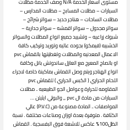
مستوى أسعار الخدمة N/A وصف الخدمة مظلات
السيارات – مظلات المسابح – مظلات المدارس –
مظلات الساحات – هناجر حديد – سواتر شرائح –
سواتر مجدول – سواتر اقمشه – سواتر جدارية –
شبوك زراعيه – وتشييد جميع انواع المظلات والسواتر
الخشبيه (فيمكو) بجوده عاليه وتوريد وتركيب كافة
الاعمال المعدنيه والمظلات وتغطيتها بالقماش pvc
او بالصاج المعرج مع العازل ساندوتش بانل وكافة
انواع الهناجر ويتم وصل القماش بماكينة خاصة لاجراء
اللحام الحراري ( الكبس الحراري ) للقماش pvc
المقاومه للحرارة وعوامل الجو الطبيعيه .. مظلات
السيارات من مادة ال pvc ,, والبولي ايثيلن …
المواصفات .. المادة مصنوعة من (P.V.C) عالي
الكثافة . متوفرة بعدة اوزان وصناعات مختلفة . نسبة
الظل100% عاكس للاشعة فوق البفسجية . القماش