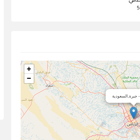
+
−
 جبرة,السعودية