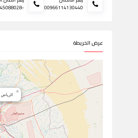
-545088028
00966114130440
عرض الخريطة
×
الرياض -