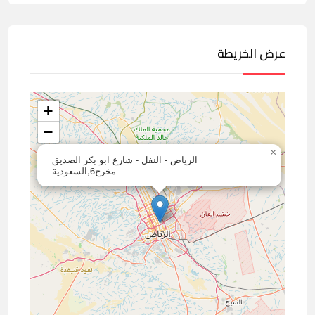
عرض الخريطة
+
−
×
الرياض - النفل - شارع ابو بكر الصديق
مخرج6,السعودية