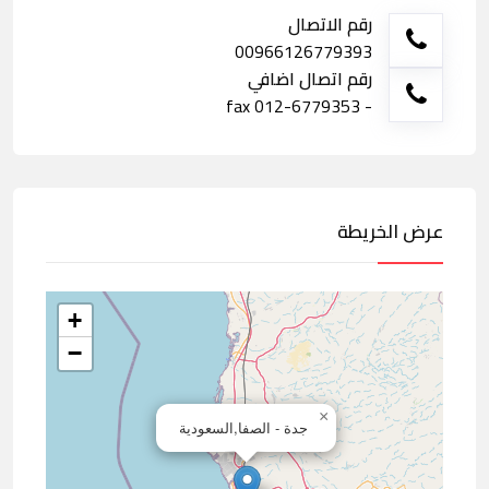
رقم الاتصال
00966126779393
رقم اتصال اضافي
- fax 012-6779353
عرض الخريطة
+
−
×
جدة - الصفا,السعودية