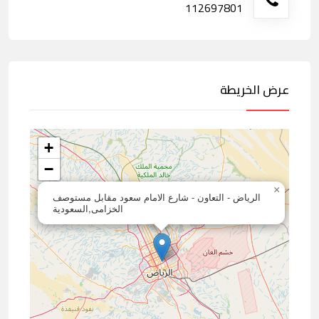
112697801
عرض الخريطة
+
−
×
الرياض - التعاون - شارع الامام سعود مقابل مستوصف
الخزامى,السعودية