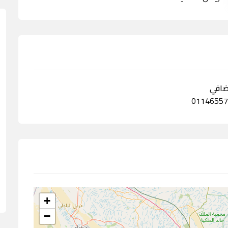
ضافي
+
−