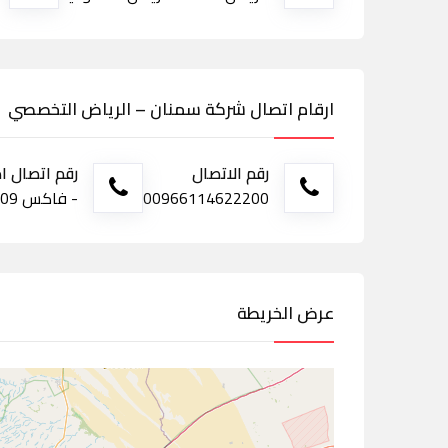
ارقام اتصال شركة سمنان – الرياض التخصصي
رقم الاتصال
رقم اتصال ا
00966114622200
- فاكس 0114655709
عرض الخريطة